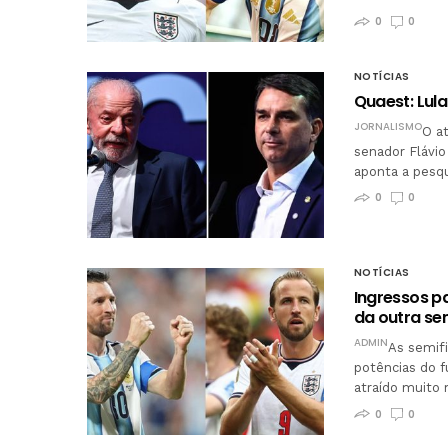
0
0
NOTÍCIAS
Quaest: Lula
JORNALISMO
O at
senador Flávi
aponta a pesqu
0
0
NOTÍCIAS
Ingressos p
da outra se
ADMIN
As semif
potências do f
atraído muito
0
0