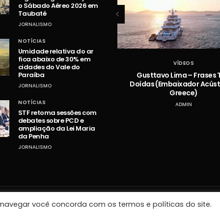
o Sábado Aéreo 2026 em
Taubaté
JORNALISMO
NOTÍCIAS
Umidade relativa do ar
fica abaixo de 30% em
VÍDEOS
VÍDEOS
cidades do Vale do
Hugo e Guilherme – Vazou na
Gusttavo Lima – Frases 
Paraíba
Braquiara
Doídas (Embaixador Acústi
JORNALISMO
Greece)
ADMIN
NOTÍCIAS
ADMIN
STF retoma sessões com
debates sobre PCD e
ampliação da Lei Maria
da Penha
JORNALISMO
o navegar você concorda com os termos e políticas do site.
Desenvolvido por Arck Comunicação