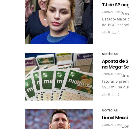
TJ de SP ne
JORNALISMO
A de
Estado-Maior o
do PCC, associ
0
0
NOTÍCIAS
Aposta de S
na Mega-S
JORNALISMO
Uma
faturar o prêm
59,3 mil na q
0
0
NOTÍCIAS
Lionel Messi
JORNALISMO
Lio