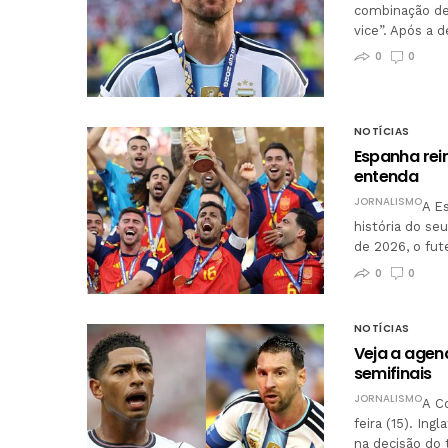
combinação de 
vice”. Após a 
0
0
NOTÍCIAS
Espanha rei
entenda
JORNALISMO
A E
história do se
de 2026, o fu
0
0
NOTÍCIAS
Veja a agen
semifinais
JORNALISMO
A C
feira (15). In
na decisão do 