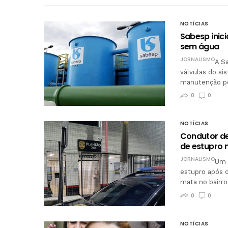
NOTÍCIAS
Sabesp inici
sem água
JORNALISMO
A Sa
válvulas do s
manutenção po
0
0
NOTÍCIAS
Condutor de
de estupro 
JORNALISMO
Um 
estupro após d
mata no bairr
0
0
NOTÍCIAS