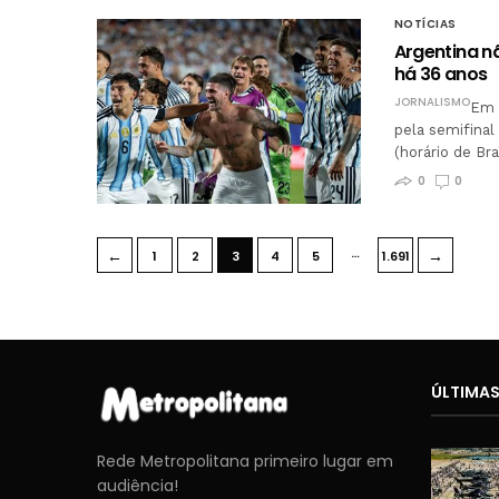
NOTÍCIAS
Argentina 
há 36 anos
JORNALISMO
Em b
pela semifinal
(horário de Bra
0
0
…
←
→
1
2
3
4
5
1.691
ÚLTIMAS
Rede Metropolitana primeiro lugar em
audiência!