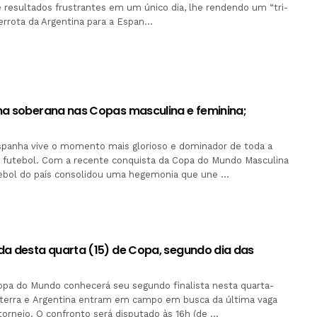
resultados frustrantes em um único dia, lhe rendendo um “tri-
derrota da Argentina para a Espan…
na soberana nas Copas masculina e feminina;
spanha vive o momento mais glorioso e dominador de toda a
u futebol. Com a recente conquista da Copa do Mundo Masculina
tebol do país consolidou uma hegemonia que une …
da desta quarta (15) de Copa, segundo dia das
opa do Mundo conhecerá seu segundo finalista nesta quarta-
glaterra e Argentina entram em campo em busca da última vaga
torneio. O confronto será disputado às 16h (de …