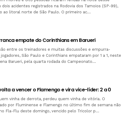
 dois acidentes registrados na Rodovia dos Tamoios (SP-99),
so ao litoral norte de São Paulo. O primeiro ac…
rranca empate do Corinthians em Barueri
ão entre os treinadores e muitas discussões e empurra-
jogadores, São Paulo e Corinthians empataram por 1 a 1, neste
rena Barueri, pela quarta rodada do Campeonato…
olta a vencer o Flamengo e vira vice-líder: 2 a 0
em vinha de derrota, perdeu quem vinha de vitória. O
ado por Fluminense e Flamengo no último fim de semana não
 no Fla-Flu deste domingo, vencido pelo Tricolor p…