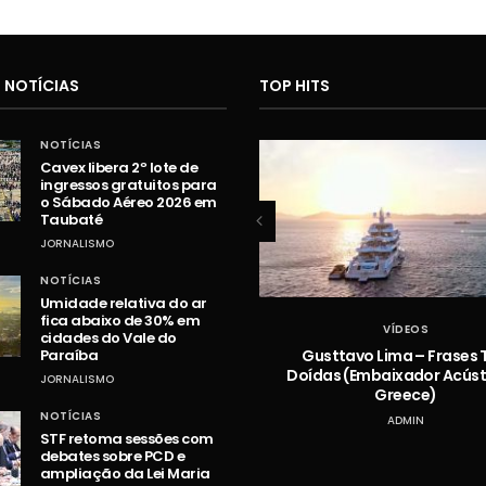
 NOTÍCIAS
TOP HITS
NOTÍCIAS
Cavex libera 2º lote de
ingressos gratuitos para
o Sábado Aéreo 2026 em
Taubaté
JORNALISMO
NOTÍCIAS
Umidade relativa do ar
fica abaixo de 30% em
VÍDEOS
VÍDEOS
cidades do Vale do
Hugo e Guilherme – Vazou na
Gusttavo Lima – Frases 
Paraíba
Braquiara
Doídas (Embaixador Acústi
JORNALISMO
Greece)
ADMIN
NOTÍCIAS
ADMIN
STF retoma sessões com
debates sobre PCD e
ampliação da Lei Maria