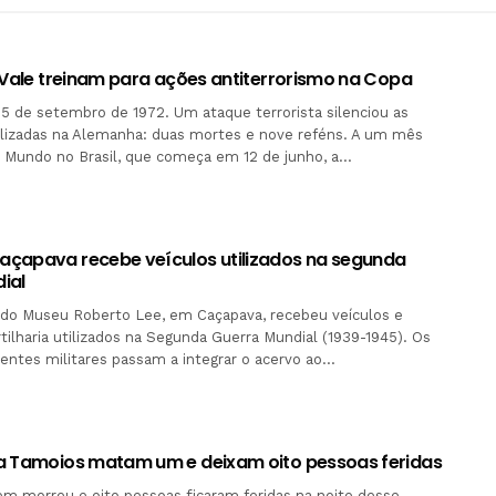
o Vale treinam para ações antiterrorismo na Copa
5 de setembro de 1972. Um ataque terrorista silenciou as
alizadas na Alemanha: duas mortes e nove reféns. A um mês
o Mundo no Brasil, que começa em 12 de junho, a…
çapava recebe veículos utilizados na segunda
ial
 do Museu Roberto Lee, em Caçapava, recebeu veículos e
rtilharia utilizados na Segunda Guerra Mundial (1939-1945). Os
ntes militares passam a integrar o acervo ao…
a Tamoios matam um e deixam oito pessoas feridas
 morreu e oito pessoas ficaram feridas na noite desse