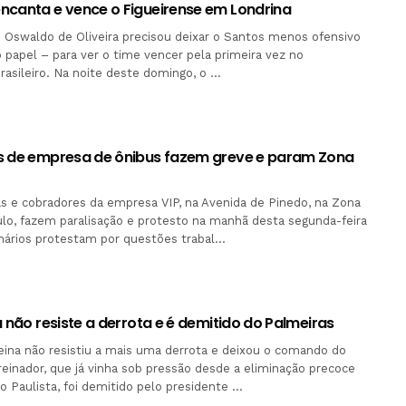
ncanta e vence o Figueirense em Londrina
 Oswaldo de Oliveira precisou deixar o Santos menos ofensivo
papel – para ver o time vencer pela primeira vez no
asileiro. Na noite deste domingo, o …
s de empresa de ônibus fazem greve e param Zona
s e cobradores da empresa VIP, na Avenida de Pinedo, na Zona
lo, fazem paralisação e protesto na manhã desta segunda-feira
onários protestam por questões trabal…
a não resiste a derrota e é demitido do Palmeiras
eina não resistiu a mais uma derrota e deixou o comando do
reinador, que já vinha sob pressão desde a eliminação precoce
Paulista, foi demitido pelo presidente …