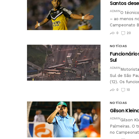
Santos dese
ADMIN
O técnico
– ao menos no 
Campeonato Br
0
20
NOTÍCIAS
Funcionário
Sul
ADMIN
Motorista
Sul de São Pau
(12). Os funci
0
10
NOTÍCIAS
Gilson Klein
ADMIN
Gilson Kl
Palmeiras. O t
no Campeonato 