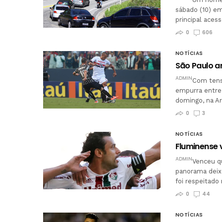
sábado (10) em
principal aces
0
606
NOTÍCIAS
São Paulo a
ADMIN
Com tens
empurra entre 
domingo, na A
0
3
NOTÍCIAS
Fluminense v
ADMIN
Venceu qu
panorama deix
foi respeitado
0
44
NOTÍCIAS