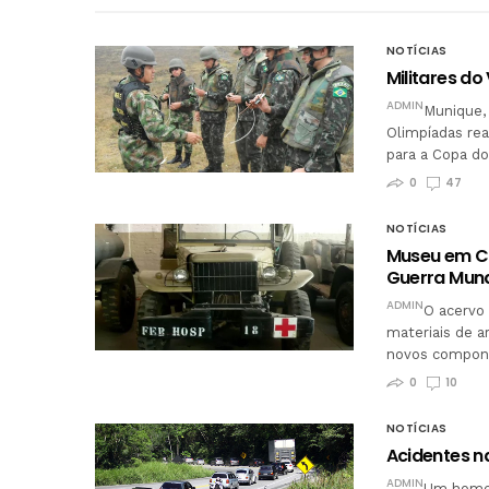
NOTÍCIAS
Militares d
ADMIN
Munique, 
Olimpíadas re
para a Copa d
0
47
NOTÍCIAS
Museu em Ca
Guerra Mund
ADMIN
O acervo
materiais de a
novos compone
0
10
NOTÍCIAS
Acidentes n
ADMIN
Um homem