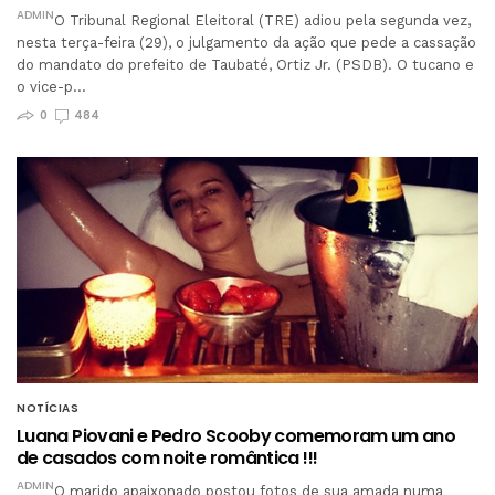
ADMIN
O Tribunal Regional Eleitoral (TRE) adiou pela segunda vez,
nesta terça-feira (29), o julgamento da ação que pede a cassação
do mandato do prefeito de Taubaté, Ortiz Jr. (PSDB). O tucano e
o vice-p…
0
484
NOTÍCIAS
Luana Piovani e Pedro Scooby comemoram um ano
de casados com noite romântica !!!
ADMIN
O marido apaixonado postou fotos de sua amada numa