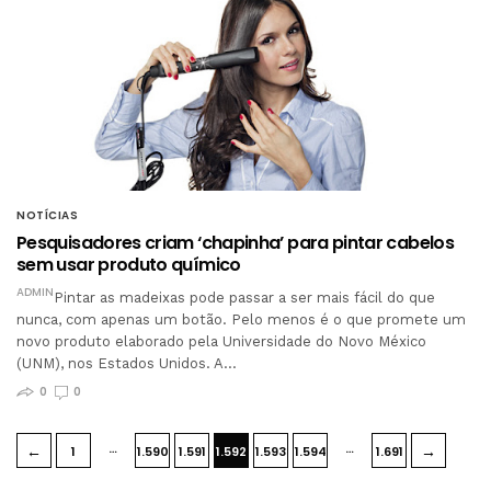
NOTÍCIAS
Pesquisadores criam ‘chapinha’ para pintar cabelos
sem usar produto químico
ADMIN
Pintar as madeixas pode passar a ser mais fácil do que
nunca, com apenas um botão. Pelo menos é o que promete um
novo produto elaborado pela Universidade do Novo México
(UNM), nos Estados Unidos. A…
0
0
…
…
←
→
1
1.590
1.591
1.592
1.593
1.594
1.691