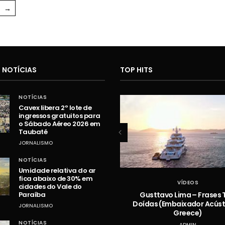
→
 NOTÍCIAS
TOP HITS
NOTÍCIAS
Cavex libera 2º lote de
ingressos gratuitos para
o Sábado Aéreo 2026 em
Taubaté
JORNALISMO
NOTÍCIAS
Umidade relativa do ar
fica abaixo de 30% em
VÍDEOS
VÍDEOS
cidades do Vale do
Hugo e Guilherme – Vazou na
Gusttavo Lima – Frases 
Paraíba
Braquiara
Doídas (Embaixador Acústi
JORNALISMO
Greece)
ADMIN
NOTÍCIAS
ADMIN