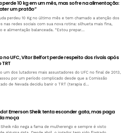
a perde 10 kg em um mês, mas sofre na alimentação:
ater um pratão”
ruda perdeu 10 Kg no último mês e tem chamado a atenção dos
s nas redes sociais com sua nova rotina: silhueta mais fina,
o e alimentação balanceada. “Estou prepar…
 no UFC, Vitor Belfort perde respeito dos rivais após
o TRT
o um dos lutadores mais assustadores do UFC no final de 2013,
 passou por um período complicado desde que a Comissão
tado de Nevada decidiu banir o TRT (terapia d…
o! Emerson Sheik tenta esconder gata, mas paga
 da moça
Sheik não nega a fama de mulherengo e sempre é visto
 alguma gata. Desde abril, o jogador tem sido flagrado