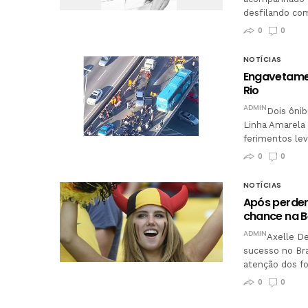
desfilando co
0
0
NOTÍCIAS
Engavetamen
Rio
ADMIN
Dois ôni
Linha Amarela 
ferimentos le
0
0
NOTÍCIAS
Após perder
chance na B
ADMIN
Axelle D
sucesso no Bra
atenção dos f
0
0