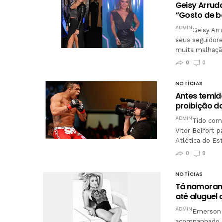
Geisy Arrud
“Gosto de b
ADMIN
Geisy Ar
seus seguidore
muita malhaçã
0
0
NOTÍCIAS
Antes temido
proibição d
ADMIN
Tido com
Vitor Belfort
Atlética do Es
0
8
NOTÍCIAS
Tá namorand
até aluguel
ADMIN
Emerson 
acompanhado de