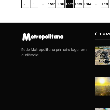
…
…
←
1
1.580
1.581
1.582
1.583
1.584
1.691
ÚLTIMAS
Rede Metropolitana primeiro lugar em
audiência!