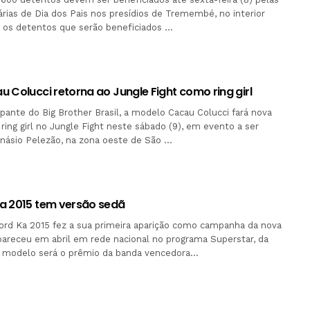
rias de Dia dos Pais nos presídios de Tremembé, no interior
e os detentos que serão beneficiados …
 Colucci retorna ao Jungle Fight como ring girl
ipante do Big Brother Brasil, a modelo Cacau Colucci fará nova
ring girl no Jungle Fight neste sábado (9), em evento a ser
inásio Pelezão, na zona oeste de São …
a 2015 tem versão sedã
ord Ka 2015 fez a sua primeira aparição como campanha da nova
pareceu em abril em rede nacional no programa Superstar, da
 modelo será o prêmio da banda vencedora…