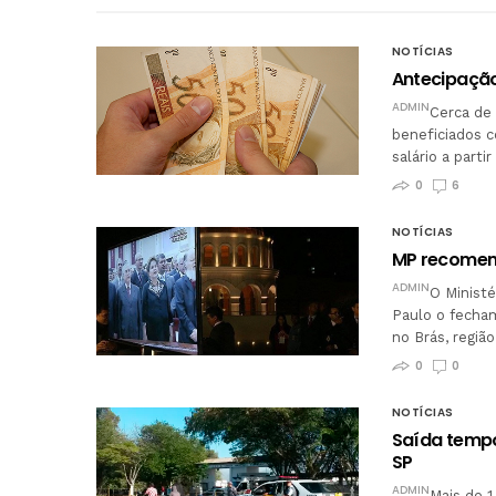
NOTÍCIAS
Antecipação
ADMIN
Cerca de 
beneficiados c
salário a part
0
6
NOTÍCIAS
MP recomen
ADMIN
O Ministé
Paulo o fecha
no Brás, regiã
0
0
NOTÍCIAS
Saída tempo
SP
ADMIN
Mais de 1