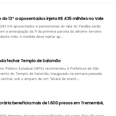
 do 13º a aposentados injeta R$ 435 milhões no Vale
293 mil aposentados e pensionistas do Vale do Paraíba serão
om a antecipação da 1º da primeira parcela do décimo terceiro
ir deste mês. A medida deve injetar ap…
da fechar Templo de Salomão
rio Público Estadual (MPE) recomendou à Prefeitura de São
mento do Templo de Salomão, inaugurado na semana passada
o central, sob o amparo de um “alvará de event…
rária beneficia mais de 1.600 presos em Tremembé,
.600 detentos devem ser beneficiados até sexta-feira (8) pelas