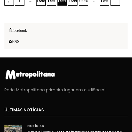
…
…
←
→
1
1.530
1.531
1.532
1.533
1.534
1.691
Facebook
RSS
Rede Metropolitana primeiro lugar em audiência!
ÚLTIMAS NOTÍCIAS
NOTÍCIAS