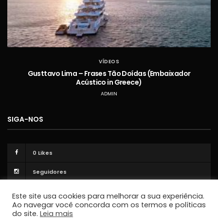
VÍDEOS
Gusttavo Lima – Frases Tão Doídas (Embaixador
Acústico in Greece)
ADMIN
SIGA-NOS
0
Likes
Seguidores
Este site usa cookies para melhorar a sua experiência.
Ao navegar você concorda com os termos e políticas
do site.
Leia mais