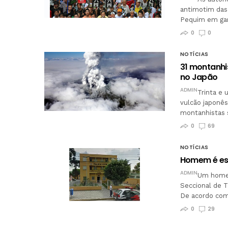
antimotim das
Pequim em gara
0
0
NOTÍCIAS
31 montanhi
no Japão
ADMIN
Trinta e
vulcão japonês
montanhistas s
0
69
NOTÍCIAS
Homem é esf
ADMIN
Um homem
Seccional de T
De acordo com 
0
29