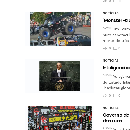
0
11
NOTÍCIAS
`Monster-tr
ADMIN
Um `cami
num espetácul
morte de três 
0
8
NOTÍCIAS
Inteligência
ADMIN
As agênci
do Estado Islâ
jihadistas glo
0
0
NOTÍCIAS
Governo de 
das ruas
ADMIN
As autori