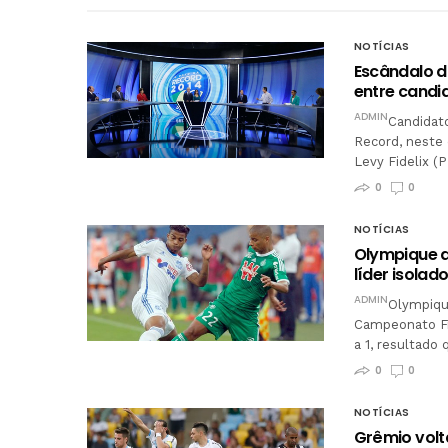
NOTÍCIAS
Escândalo d
entre candi
ADMIN
Candidat
Record, neste 
Levy Fidelix (
0
0
NOTÍCIAS
Olympique d
líder isolad
ADMIN
Olympiqu
Campeonato Fr
a 1, resultad
0
0
NOTÍCIAS
Grêmio volt