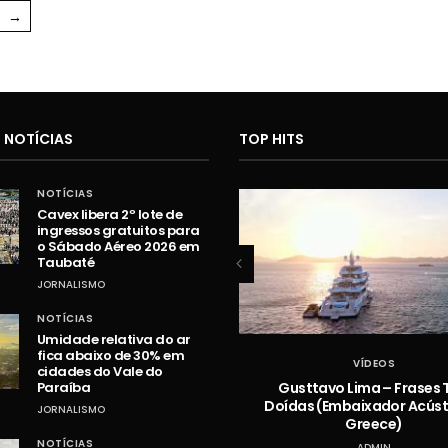
→
 NOTÍCIAS
TOP HITS
NOTÍCIAS
Cavex libera 2º lote de
ingressos gratuitos para
o Sábado Aéreo 2026 em
Taubaté
JORNALISMO
NOTÍCIAS
Umidade relativa do ar
fica abaixo de 30% em
VÍDEOS
VÍDEOS
cidades do Vale do
Hugo e Guilherme – Vazou na
Gusttavo Lima – Frases 
Paraíba
Braquiara
Doídas (Embaixador Acústi
JORNALISMO
Greece)
ADMIN
NOTÍCIAS
ADMIN