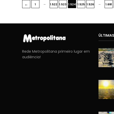
…
…
←
1
1.522
1.523
1.524
1.525
1.526
1.691
ÚLTIMAS
Rede Metropolitana primeiro lugar em
audiência!