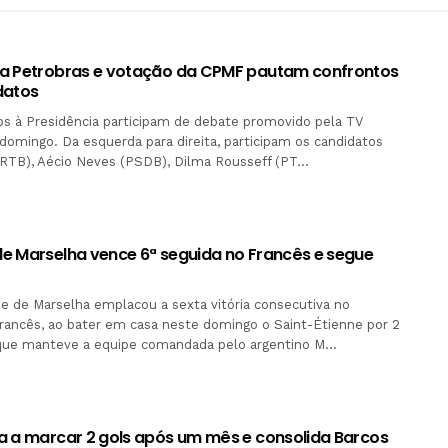
a Petrobras e votação da CPMF pautam confrontos
datos
os à Presidência participam de debate promovido pela TV
domingo. Da esquerda para direita, participam os candidatos
PRTB), Aécio Neves (PSDB), Dilma Rousseff (PT…
e Marselha vence 6ª seguida no Francês e segue
o
e de Marselha emplacou a sexta vitória consecutiva no
ancês, ao bater em casa neste domingo o Saint-Étienne por 2
o que manteve a equipe comandada pelo argentino M…
a a marcar 2 gols após um mês e consolida Barcos