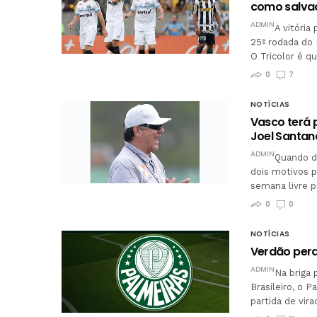
como salva
ADMIN
A vitória
25ª rodada do 
O Tricolor é 
0
7
NOTÍCIAS
Vasco terá 
Joel Santan
ADMIN
Quando de
dois motivos pa
semana livre 
0
0
NOTÍCIAS
Verdão perd
ADMIN
Na briga
Brasileiro, o 
partida de vir