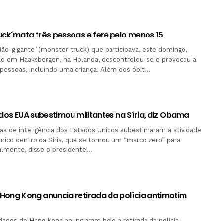
uck´mata três pessoas e fere pelo menos 15
ão-gigante´(monster-truck) que participava, este domingo,
o em Haaksbergen, na Holanda, descontrolou-se e provocou a
pessoas, incluindo uma criança. Além dos óbit…
 dos EUA subestimou militantes na Síria, diz Obama
as de inteligência dos Estados Unidos subestimaram a atividade
mico dentro da Síria, que se tornou um “marco zero” para
balmente, disse o presidente…
Hong Kong anuncia retirada da polícia antimotim
dades de Hong Kong anunciaram hoje a retirada da polícia