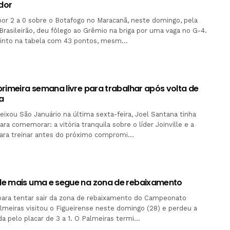
dor
 por 2 a 0 sobre o Botafogo no Maracanã, neste domingo, pela
Brasileirão, deu fôlego ao Grêmio na briga por uma vaga no G-4.
quinto na tabela com 43 pontos, mesm…
primeira semana livre para trabalhar após volta de
a
ixou São Januário na última sexta-feira, Joel Santana tinha
ra comemorar: a vitória tranquila sobre o líder Joinville e a
para treinar antes do próximo compromi…
e mais uma e segue na zona de rebaixamento
 para tentar sair da zona de rebaixamento do Campeonato
Palmeiras visitou o Figueirense neste domingo (28) e perdeu a
ada pelo placar de 3 a 1. O Palmeiras termi…