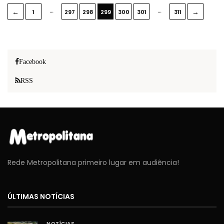
…
…
←
→
1
297
298
299
300
301
311
Facebook
RSS
Rede Metropolitana primeiro lugar em audiência!
ÚLTIMAS NOTÍCIAS
NOTÍCIAS