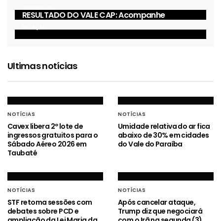
JORNALISMO
RESULTADO DO VALE CAP: Acompanhe
REDAÇÃO
Ultimas notícias
NOTÍCIAS
NOTÍCIAS
Cavex libera 2º lote de
Umidade relativa do ar fica
ingressos gratuitos para o
abaixo de 30% em cidades
Sábado Aéreo 2026 em
do Vale do Paraíba
Taubaté
NOTÍCIAS
NOTÍCIAS
STF retoma sessões com
Após cancelar ataque,
debates sobre PCD e
Trump diz que negociará
ampliação da Lei Maria da
com o Irã na segunda (3)