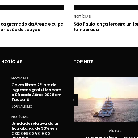
NOTÍCIAS
itica gramado da Arena e culpa
São Paulo lança terceiro unif
or lesão de Labyad
temporada
 NOTÍCIAS
TOP HITS
NOTÍCIAS
Cavex libera 2º lote de
ingressos gratuitos para
o Sábado Aéreo 2026 em
Taubaté
JORNALISMO
NOTÍCIAS
Umidade relativa do ar
fica abaixo de 30% em
VÍDEOS
VÍDEOS
cidades do Vale do