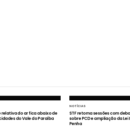
NOTÍCIAS
relativa do ar fica abaixo de
STF retoma sessões com deb
idades do Vale do Paraíba
sobre PCD e ampliação da Lei
Penha