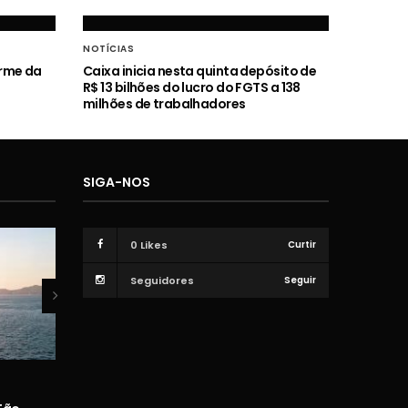
NOTÍCIAS
orme da
Caixa inicia nesta quinta depósito de
R$ 13 bilhões do lucro do FGTS a 138
milhões de trabalhadores
SIGA-NOS
0
Likes
Curtir
Seguidores
Seguir
VÍDEOS