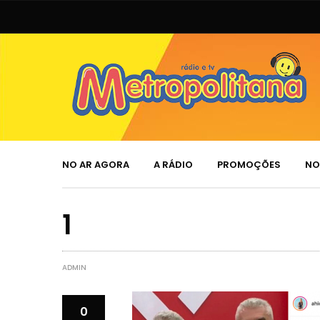
NO AR AGORA
A RÁDIO
PROMOÇÕES
NO
1
ADMIN
0