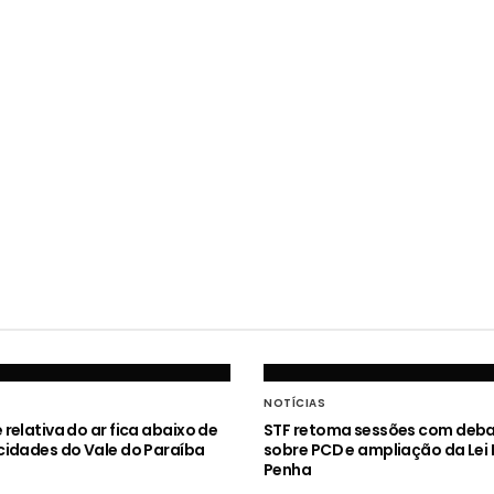
NOTÍCIAS
relativa do ar fica abaixo de
STF retoma sessões com deb
idades do Vale do Paraíba
sobre PCD e ampliação da Lei
Penha