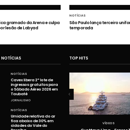
NOTÍCIAS
itica gramado da Arena e culpa
São Paulo lança terceiro unif
or lesão de Labyad
temporada
 NOTÍCIAS
TOP HITS
NOTÍCIAS
Cavex libera 2º lote de
ingressos gratuitos para
o Sábado Aéreo 2026 em
Taubaté
JORNALISMO
NOTÍCIAS
Umidade relativa do ar
fica abaixo de 30% em
VÍDEOS
VÍDEOS
cidades do Vale do