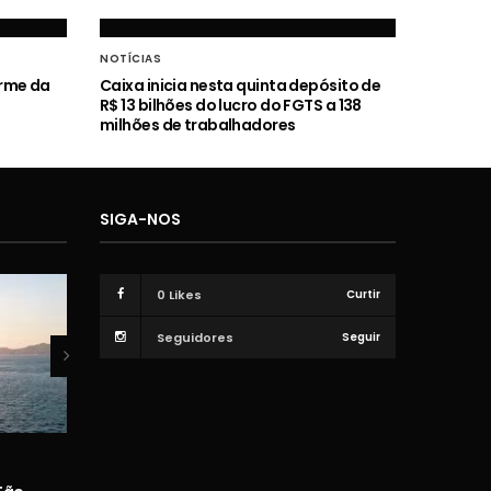
NOTÍCIAS
orme da
Caixa inicia nesta quinta depósito de
R$ 13 bilhões do lucro do FGTS a 138
milhões de trabalhadores
SIGA-NOS
0
Likes
Curtir
Seguidores
Seguir
VÍDEOS